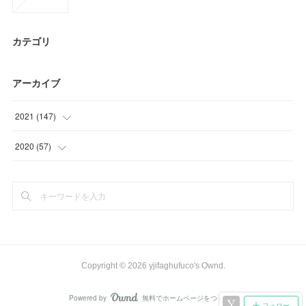
カテゴリ
アーカイブ
2021
(
147
)
(
45
)
2020
(
57
)
(
29
)
(
6
)
(
33
)
(
33
)
(
19
)
(
18
)
(
21
)
Copyright ©
2026
yjifaghufuco's Ownd
.
Powered by
無料でホームページをつくろう
AmebaOwnd
フォロー