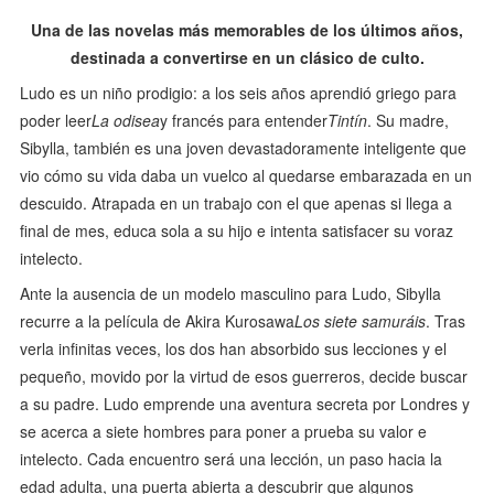
Una de las novelas más memorables de los últimos años,
destinada a convertirse en un clásico de culto.
Ludo es un niño prodigio: a los seis años aprendió griego para
poder leer
La odisea
y francés para entender
Tintín
. Su madre,
Sibylla, también es una joven devastadoramente inteligente que
vio cómo su vida daba un vuelco al quedarse embarazada en un
descuido. Atrapada en un trabajo con el que apenas si llega a
final de mes, educa sola a su hijo e intenta satisfacer su voraz
intelecto.
Ante la ausencia de un modelo masculino para Ludo, Sibylla
recurre a la película de Akira Kurosawa
Los siete samuráis
. Tras
verla infinitas veces, los dos han absorbido sus lecciones y el
pequeño, movido por la virtud de esos guerreros, decide buscar
a su padre. Ludo emprende una aventura secreta por Londres y
se acerca a siete hombres para poner a prueba su valor e
intelecto. Cada encuentro será una lección, un paso hacia la
edad adulta, una puerta abierta a descubrir que algunos